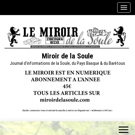
Skip
A
to
f
the
f
content
i
c
h
e
Miroir de la Soule
r
Journal d'informations de la Soule, du Pays Basque & du Barétous
/
m
a
s
q
u
e
r
l
a