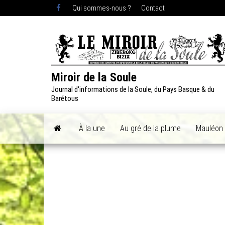
Skip
Qui sommes-nous ?
Contact
to
the
content
Miroir de la Soule
Journal d'informations de la Soule, du Pays Basque & du
Barétous
À la une
Au gré de la plume
Mauléon