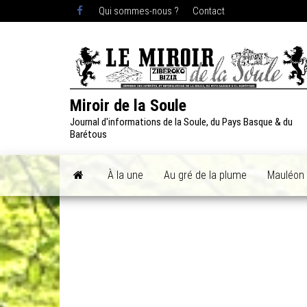
Skip
Qui sommes-nous ?
Contact
to
the
content
Miroir de la Soule
Journal d'informations de la Soule, du Pays Basque & du
Barétous
À la une
Au gré de la plume
Mauléon