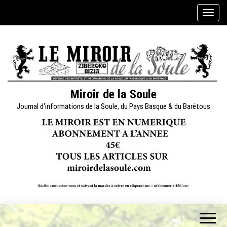
Skip
A
to
f
the
f
content
i
c
h
e
Miroir de la Soule
r
Journal d'informations de la Soule, du Pays Basque & du Barétous
/
m
a
s
q
u
e
r
l
a