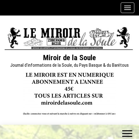
Skip
A
to
f
the
f
content
i
c
h
e
Miroir de la Soule
r
Journal d'informations de la Soule, du Pays Basque & du Barétous
/
m
a
s
q
u
e
r
l
a