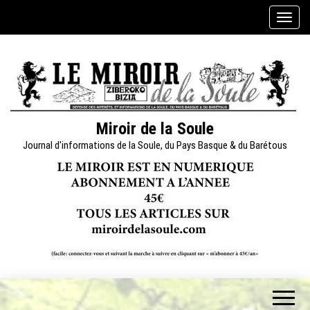
Skip
A
to
f
the
f
content
i
c
h
e
Miroir de la Soule
r
Journal d'informations de la Soule, du Pays Basque & du Barétous
/
m
a
s
q
u
e
r
l
a