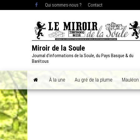
Skip
Qui sommes-nous ?
Contact
to
the
content
Miroir de la Soule
Journal d'informations de la Soule, du Pays Basque & du
Barétous
À la une
Au gré de la plume
Mauléon