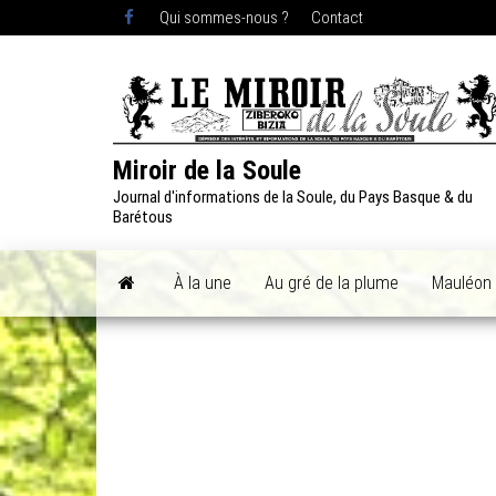
Skip
Qui sommes-nous ?
Contact
to
the
content
Miroir de la Soule
Journal d'informations de la Soule, du Pays Basque & du
Barétous
À la une
Au gré de la plume
Mauléon