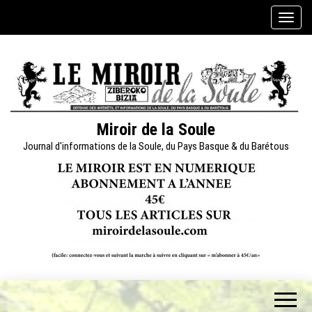
Skip
A
to
f
the
f
content
i
c
h
e
Miroir de la Soule
r
Journal d'informations de la Soule, du Pays Basque & du Barétous
/
m
a
s
q
u
e
r
l
a