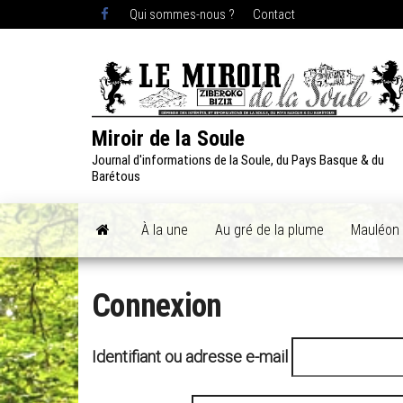
Skip
Qui sommes-nous ?
Contact
to
the
content
Miroir de la Soule
Journal d'informations de la Soule, du Pays Basque & du
Barétous
À la une
Au gré de la plume
Mauléon
Connexion
Identifiant ou adresse e-mail