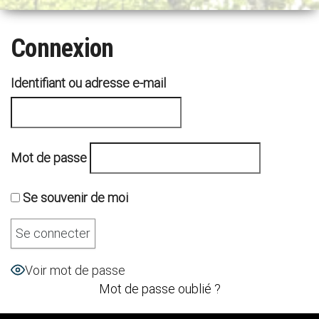
n
a
Connexion
v
i
g
Identifiant ou adresse e-mail
a
t
i
o
Mot de passe
n
Se souvenir de moi
Voir mot de passe
Mot de passe oublié ?