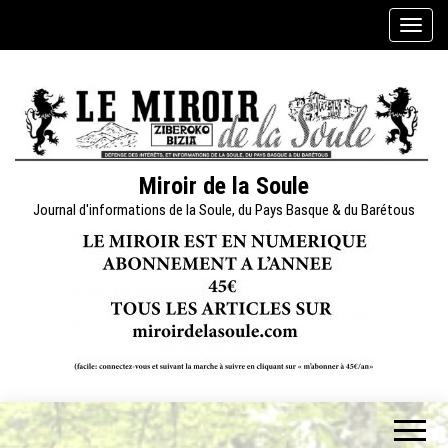
Skip
A
to
f
the
f
content
i
c
h
e
Miroir de la Soule
r
Journal d'informations de la Soule, du Pays Basque & du Barétous
/
m
a
s
q
u
e
r
l
a