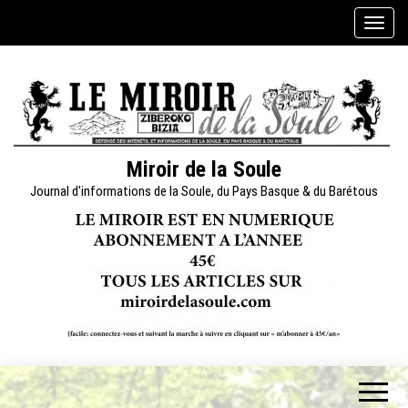
Skip
A
to
f
the
f
content
i
c
h
e
Miroir de la Soule
r
Journal d'informations de la Soule, du Pays Basque & du Barétous
/
m
a
s
q
u
e
r
l
a