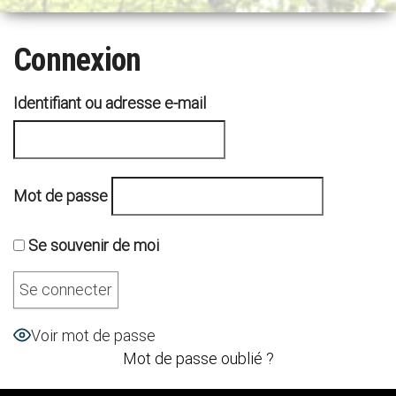
n
a
Connexion
v
i
g
Identifiant ou adresse e-mail
a
t
i
o
Mot de passe
n
Se souvenir de moi
Voir mot de passe
Mot de passe oublié ?