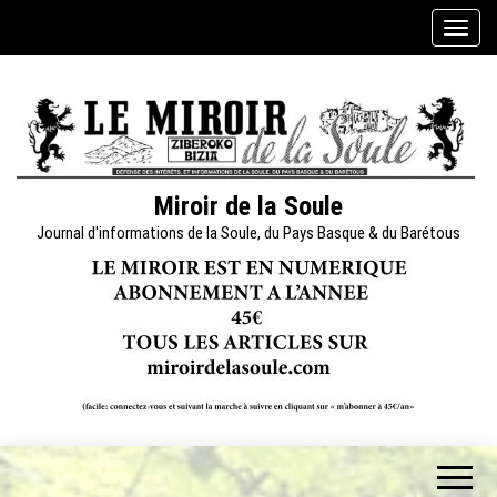
Skip
A
to
f
the
f
content
i
c
h
e
Miroir de la Soule
r
Journal d'informations de la Soule, du Pays Basque & du Barétous
/
m
a
s
q
u
e
r
l
a