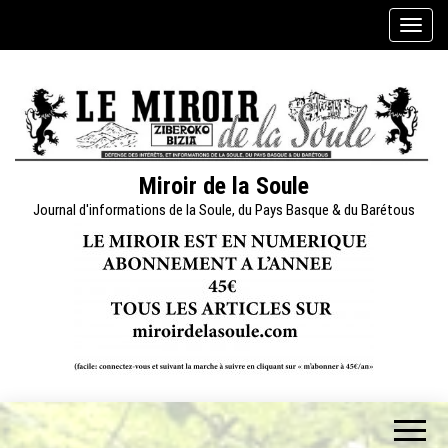
Skip
A
to
f
the
f
content
i
c
h
e
Miroir de la Soule
r
Journal d'informations de la Soule, du Pays Basque & du Barétous
/
m
a
s
q
u
e
r
l
a