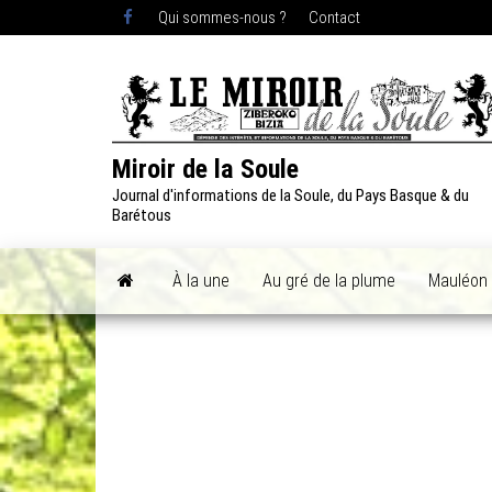
Skip
Qui sommes-nous ?
Contact
to
the
content
Miroir de la Soule
Journal d'informations de la Soule, du Pays Basque & du
Barétous
À la une
Au gré de la plume
Mauléon