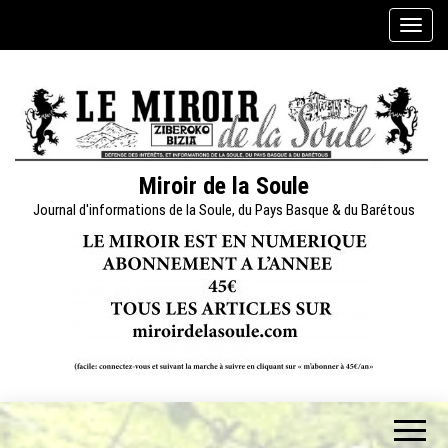
Skip
A
to
f
the
f
content
i
c
h
e
Miroir de la Soule
r
Journal d'informations de la Soule, du Pays Basque & du Barétous
/
m
a
s
q
u
e
r
l
a