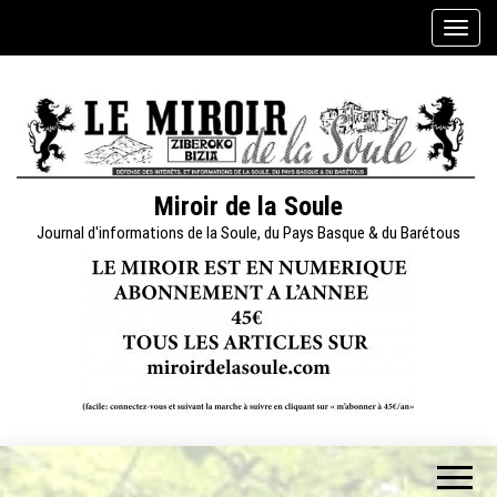
Skip
A
to
f
the
f
content
i
c
h
e
Miroir de la Soule
r
Journal d'informations de la Soule, du Pays Basque & du Barétous
/
m
a
s
q
u
e
r
l
a