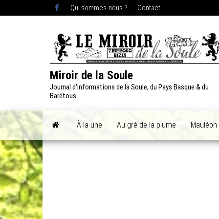
Skip
Qui sommes-nous ?
Contact
to
the
content
Miroir de la Soule
Journal d'informations de la Soule, du Pays Basque & du
Barétous
À la une
Au gré de la plume
Mauléon