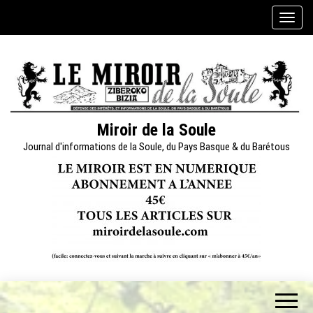
Skip
A
to
f
the
f
content
i
c
h
e
Miroir de la Soule
r
Journal d'informations de la Soule, du Pays Basque & du Barétous
/
m
a
s
q
u
e
r
l
a