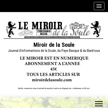
Skip
A
to
f
the
f
content
i
c
h
e
Miroir de la Soule
r
Journal d'informations de la Soule, du Pays Basque & du Barétous
/
m
a
s
q
u
e
r
l
a