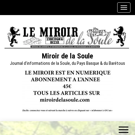
Skip
A
to
f
the
f
content
i
c
h
e
Miroir de la Soule
r
Journal d'informations de la Soule, du Pays Basque & du Barétous
/
m
a
s
q
u
e
r
l
a