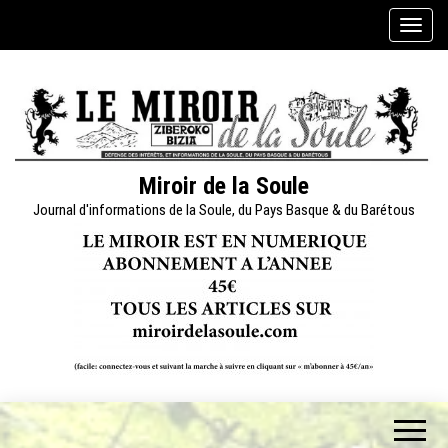
Skip
A
to
f
the
f
content
i
c
h
e
Miroir de la Soule
r
Journal d'informations de la Soule, du Pays Basque & du Barétous
/
m
a
s
q
u
e
r
l
a