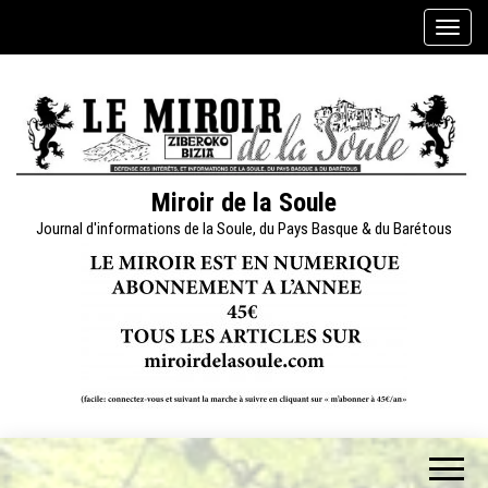
Skip
A
to
f
the
f
content
i
c
h
e
Miroir de la Soule
r
Journal d'informations de la Soule, du Pays Basque & du Barétous
/
m
a
s
q
u
e
r
l
a