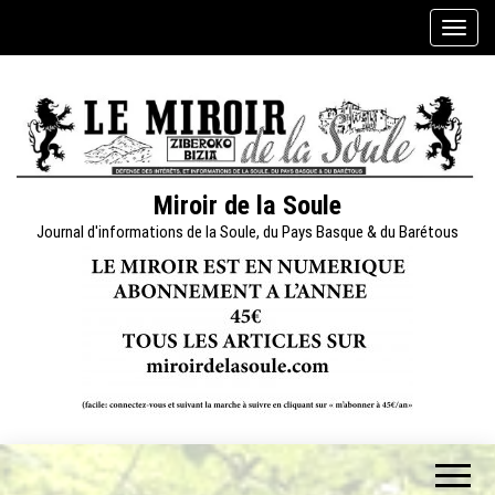
Skip
A
to
f
the
f
content
i
c
h
e
Miroir de la Soule
r
Journal d'informations de la Soule, du Pays Basque & du Barétous
/
m
a
s
q
u
e
r
l
a