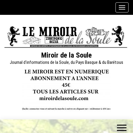
Skip
A
to
f
the
f
content
i
c
h
e
Miroir de la Soule
r
Journal d'informations de la Soule, du Pays Basque & du Barétous
/
m
a
s
q
u
e
r
l
a