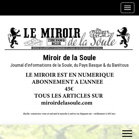
Skip
A
to
f
the
f
content
i
c
h
e
Miroir de la Soule
r
Journal d'informations de la Soule, du Pays Basque & du Barétous
/
m
a
s
q
u
e
r
l
a