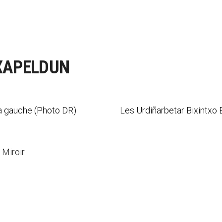
TXAPELDUN
t de la gauche (Photo DR) Les Urdiñarbetar Bixintxo E
 Miroir