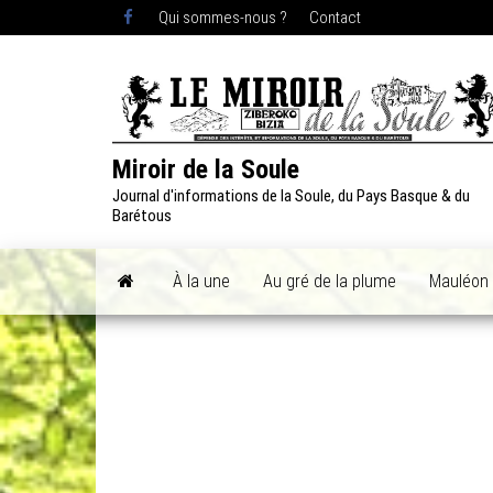
Skip
Qui sommes-nous ?
Contact
to
the
content
Miroir de la Soule
Journal d'informations de la Soule, du Pays Basque & du
Barétous
À la une
Au gré de la plume
Mauléon