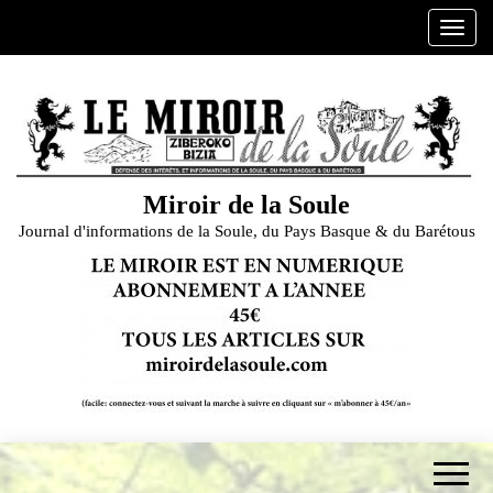
Skip
A
to
f
the
f
content
i
c
h
e
Miroir de la Soule
r
Journal d'informations de la Soule, du Pays Basque & du Barétous
/
m
a
s
q
u
e
r
l
a