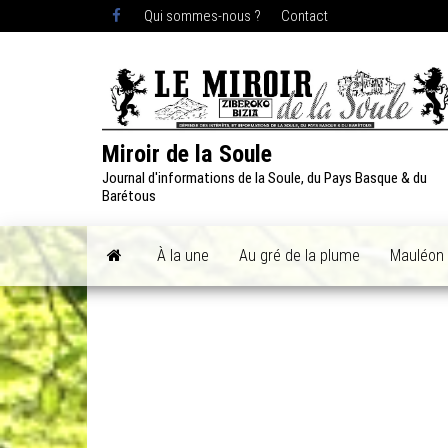
Skip
Qui sommes-nous ?
Contact
to
the
content
Miroir de la Soule
Journal d'informations de la Soule, du Pays Basque & du
Barétous
À la une
Au gré de la plume
Mauléon