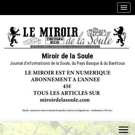
Skip
A
to
f
the
f
content
i
c
h
e
Miroir de la Soule
r
Journal d'informations de la Soule, du Pays Basque & du Barétous
/
m
a
s
q
u
e
r
l
a