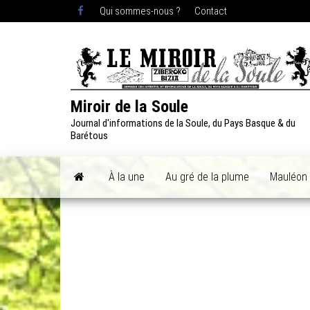
Skip
Qui sommes-nous ?
Contact
to
the
content
Miroir de la Soule
Journal d'informations de la Soule, du Pays Basque & du
Barétous
À la une
Au gré de la plume
Mauléon