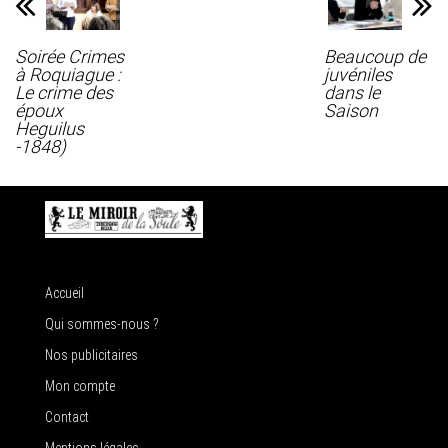
Soirée Crimes
Beaucoup de
à Roquiague :
juvéniles
Le crime des
dans le
époux
Saison
Heguilus
-1848)
Accueil
Qui sommes-nous ?
Nos publicitaires
Mon compte
Contact
Mentions légales