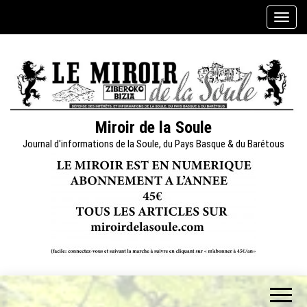
Skip
A
to
f
the
f
content
i
c
h
e
Miroir de la Soule
r
Journal d'informations de la Soule, du Pays Basque & du Barétous
/
m
a
s
q
u
e
r
l
a