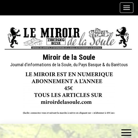
Skip
A
to
f
the
f
content
i
c
h
e
Miroir de la Soule
r
Journal d'informations de la Soule, du Pays Basque & du Barétous
/
m
a
s
q
u
e
r
l
a