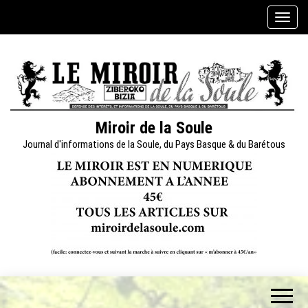
Skip
A
to
f
the
f
content
i
c
h
e
Miroir de la Soule
r
Journal d'informations de la Soule, du Pays Basque & du Barétous
/
m
a
s
q
u
e
r
l
a