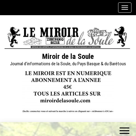
Skip
A
to
f
the
f
content
i
c
h
e
Miroir de la Soule
r
Journal d'informations de la Soule, du Pays Basque & du Barétous
/
m
a
s
q
u
e
r
l
a