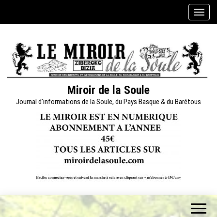
Skip
A
to
f
the
f
content
i
c
h
e
Miroir de la Soule
r
Journal d'informations de la Soule, du Pays Basque & du Barétous
/
m
a
s
q
u
e
r
l
a