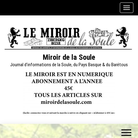
Skip
A
to
f
the
f
content
i
c
h
e
Miroir de la Soule
r
Journal d'informations de la Soule, du Pays Basque & du Barétous
/
m
a
s
q
u
e
r
l
a