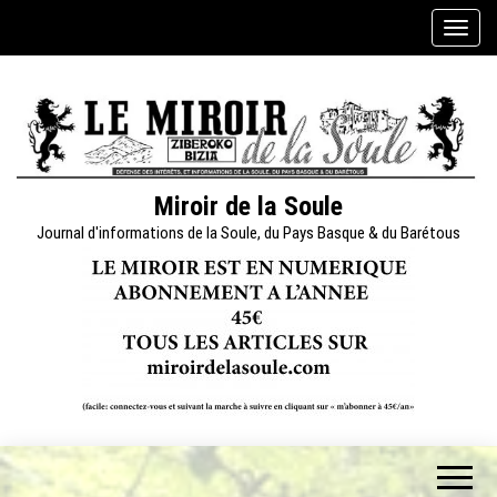
Skip
A
to
f
the
f
content
i
c
h
e
Miroir de la Soule
r
Journal d'informations de la Soule, du Pays Basque & du Barétous
/
m
a
s
q
u
e
r
l
a