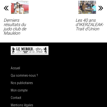
Derniers
Les 40 ans
résultats du
d’IKERZALEAK-
judo club de
Trait d’Union
Mauléon
Accueil
Qui sommes-nous ?
Nos publicitaires
Mon compte
Contact
Mentions légales