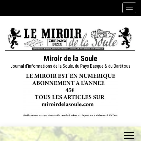
Skip
A
to
f
the
f
content
i
c
h
e
Miroir de la Soule
r
Journal d'informations de la Soule, du Pays Basque & du Barétous
/
m
a
s
q
u
e
r
l
a