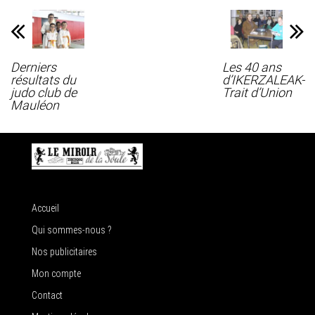
Derniers
Les 40 ans
résultats du
d’IKERZALEAK-
judo club de
Trait d’Union
Mauléon
Accueil
Qui sommes-nous ?
Nos publicitaires
Mon compte
Contact