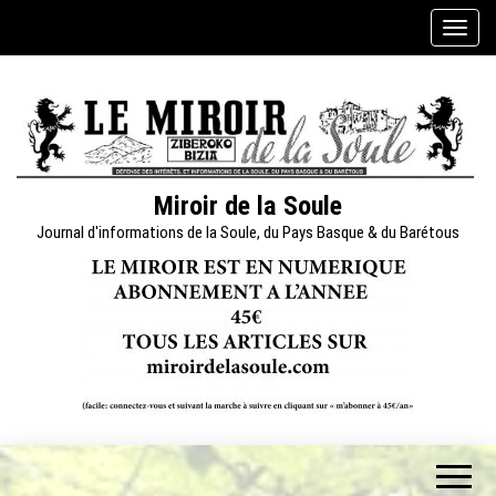
Skip
A
to
f
the
f
content
i
c
h
e
Miroir de la Soule
r
Journal d'informations de la Soule, du Pays Basque & du Barétous
/
m
a
s
q
u
e
r
l
a