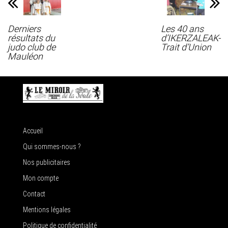
Derniers
Les 40 ans
résultats du
d’IKERZALEAK-
judo club de
Trait d’Union
Mauléon
Accueil
Qui sommes-nous ?
Nos publicitaires
Mon compte
Contact
Mentions légales
Politique de confidentialité