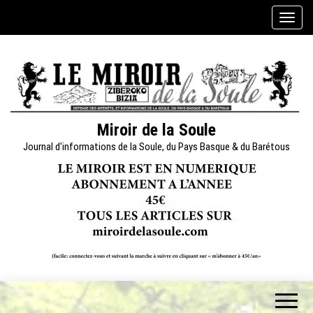
Skip
A
to
f
the
f
content
i
c
h
e
Miroir de la Soule
r
Journal d'informations de la Soule, du Pays Basque & du Barétous
/
m
a
s
q
u
e
r
l
a