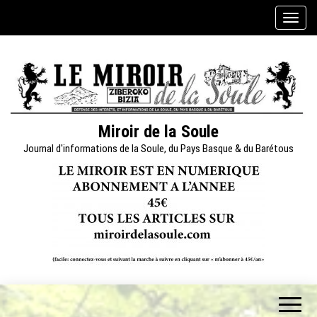
Skip
A
to
f
the
f
content
i
c
h
e
Miroir de la Soule
r
Journal d'informations de la Soule, du Pays Basque & du Barétous
/
m
a
s
q
u
e
r
l
a