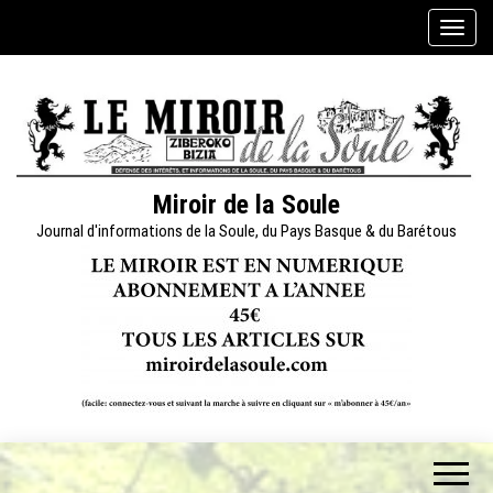
Skip
A
to
f
the
f
content
i
c
h
e
Miroir de la Soule
r
Journal d'informations de la Soule, du Pays Basque & du Barétous
/
m
a
s
q
u
e
r
l
a