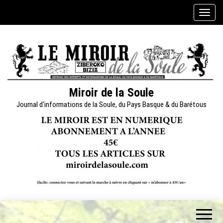
Skip
A
to
f
the
f
content
i
c
h
e
Miroir de la Soule
r
Journal d'informations de la Soule, du Pays Basque & du Barétous
/
m
a
s
q
u
e
r
l
a