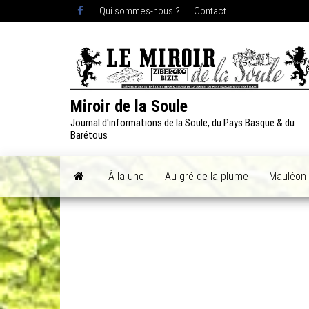
Skip
Qui sommes-nous ?
Contact
to
the
content
Miroir de la Soule
Journal d'informations de la Soule, du Pays Basque & du
Barétous
À la une
Au gré de la plume
Mauléon