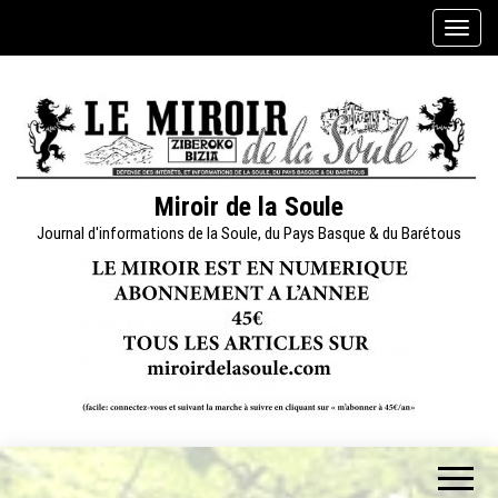
Skip
A
to
f
the
f
content
i
c
h
e
Miroir de la Soule
r
Journal d'informations de la Soule, du Pays Basque & du Barétous
/
m
a
s
q
u
e
r
l
a