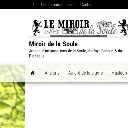
Skip
Qui sommes-nous ?
Contact
to
the
content
Miroir de la Soule
Journal d'informations de la Soule, du Pays Basque & du
Barétous
À la une
Au gré de la plume
Mauléon