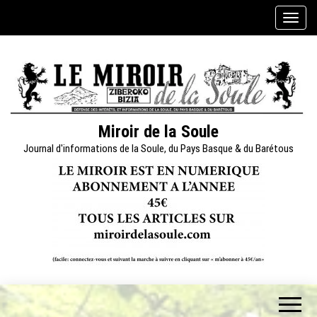
Skip
A
to
f
the
f
content
i
c
h
e
Miroir de la Soule
r
Journal d'informations de la Soule, du Pays Basque & du Barétous
/
m
a
s
q
u
e
r
l
a