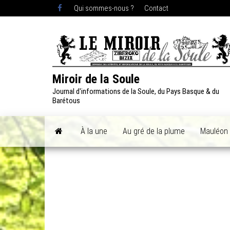
Skip
Qui sommes-nous ?
Contact
to
the
content
Miroir de la Soule
Journal d'informations de la Soule, du Pays Basque & du
Barétous
À la une
Au gré de la plume
Mauléon