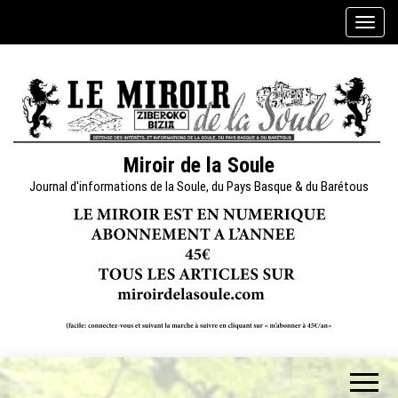
Skip
A
to
f
the
f
content
i
c
h
e
Miroir de la Soule
r
Journal d'informations de la Soule, du Pays Basque & du Barétous
/
m
a
s
q
u
e
r
l
a